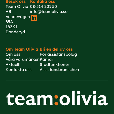
Besök oss
Kontaka oss
Team Olivia
08-514 201 50
AB
info@teamolivia.se
Vendevägen
85A
182 91
Danderyd
Om Team Olivia
Bli en del av oss
Om oss
För assistansbolag
Våra varumärken
Karriär
Aktuellt
Stödfunktioner
Kontakta oss
Assistansbranschen