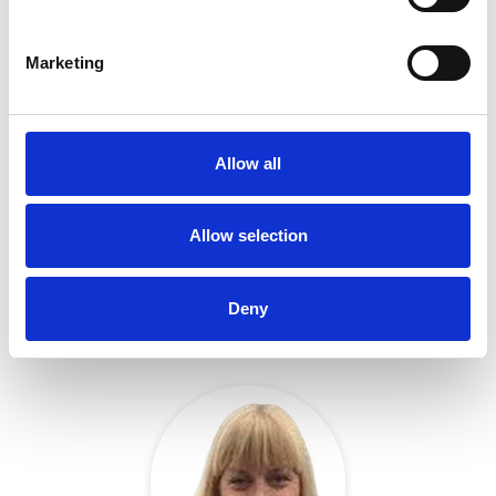
Marketing
Allow all
Allow selection
Kim Nersing
Marknadschef
Deny
kim.nersing@teamolivia.se